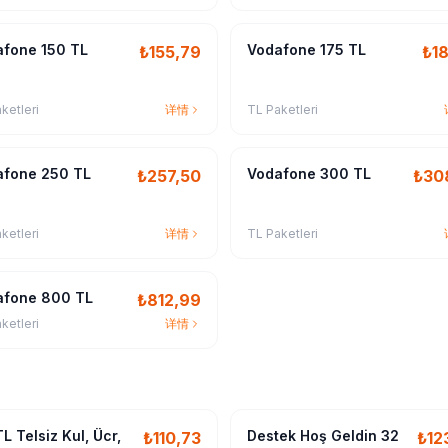
fone 150 TL
Vodafone 175 TL
₺
155,79
₺
18
ketleri
详情
TL Paketleri
afone 250 TL
Vodafone 300 TL
₺
257,50
₺
30
ketleri
详情
TL Paketleri
afone 800 TL
₺
812,99
ketleri
详情
L Telsiz Kul, Ücr,
Destek Hoş Geldin 32
₺
110,73
₺
12