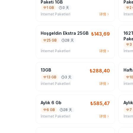
Paketi 1GB
Pake
1 GB
3 天
2
İnternet Paketleri
详情
İnter
Hoşgeldin Ekstra 25GB
162T
₺
143,69
Pake
25 GB
28 天
3
İnternet Paketleri
详情
İnter
13GB
Haft
₺
288,40
13 GB
3 天
1
İnternet Paketleri
详情
İnter
Aylık 6 Gb
Aylı
₺
585,47
6 GB
28 天
7
İnternet Paketleri
详情
İnter