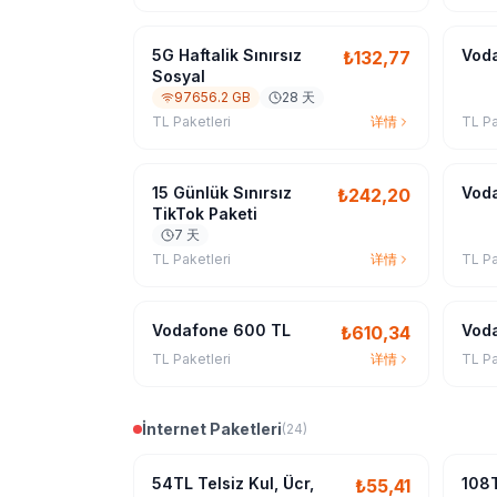
5G Haftalik Sınırsız
Voda
₺
132,77
Sosyal
97656.2 GB
28 天
TL Paketleri
详情
TL Pa
15 Günlük Sınırsız
Vod
₺
242,20
TikTok Paketi
7 天
TL Paketleri
详情
TL Pa
Vodafone 600 TL
Vod
₺
610,34
TL Paketleri
详情
TL Pa
İnternet Paketleri
(
24
)
54TL Telsiz Kul, Ücr,
108T
₺
55,41