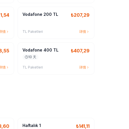
Vodafone 200 TL
1,54
₺
207,29
详情
TL Paketleri
详情
Vodafone 400 TL
8,55
₺
407,29
10 天
详情
TL Paketleri
详情
Haftalık 1
3,60
₺
141,11