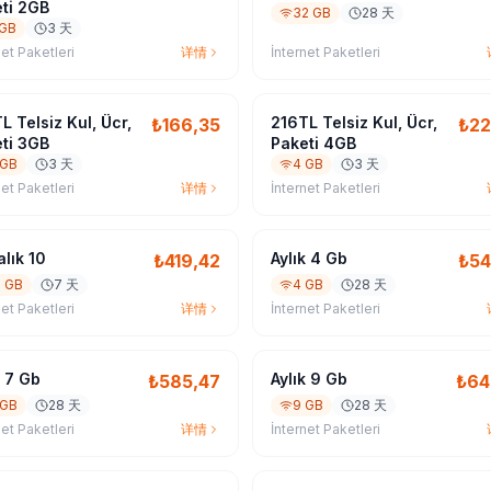
ti 2GB
32 GB
28 天
 GB
3 天
net Paketleri
详情
İnternet Paketleri
L Telsiz Kul, Ücr,
216TL Telsiz Kul, Ücr,
₺
166,35
₺
22
ti 3GB
Paketi 4GB
 GB
3 天
4 GB
3 天
net Paketleri
详情
İnternet Paketleri
alık 10
Aylık 4 Gb
₺
419,42
₺
54
0 GB
7 天
4 GB
28 天
net Paketleri
详情
İnternet Paketleri
k 7 Gb
Aylık 9 Gb
₺
585,47
₺
64
 GB
28 天
9 GB
28 天
net Paketleri
详情
İnternet Paketleri