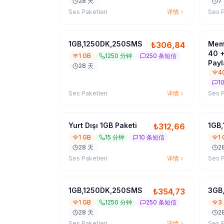
28 天
7
Ses Paketleri
详情
Ses P
1GB,1250DK,250SMS
Meml
₺
306,84
40 +
1 GB
1250 分钟
250 条短信
Payl
28 天
4
1
Ses Paketleri
详情
Ses P
Yurt Dışı 1GB Paketi
1GB
₺
312,66
1 GB
15 分钟
10 条短信
1
28 天
2
Ses Paketleri
详情
Ses P
1GB,1250DK,250SMS
3GB
₺
354,73
1 GB
1250 分钟
250 条短信
3
28 天
2
Ses Paketleri
详情
Ses P