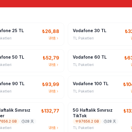
afone 25 TL
Vodafone 30 TL
₺
26,88
₺
3
ketleri
详情
TL Paketleri
afone 50 TL
Vodafone 60 TL
₺
52,79
₺
6
ketleri
详情
TL Paketleri
afone 90 TL
Vodafone 100 TL
₺
93,99
₺
10
ketleri
详情
TL Paketleri
aftalik Sınırsız
5G Haftalik Sınırsız
₺
132,77
₺
13
er
TikTok
7656.2 GB
28 天
97656.2 GB
28 天
ketleri
详情
TL Paketleri