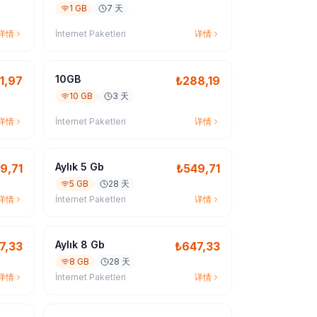
1 GB
7 天
详情
İnternet Paketleri
详情
10GB
1,97
₺
288,19
10 GB
3 天
详情
İnternet Paketleri
详情
Aylık 5 Gb
9,71
₺
549,71
5 GB
28 天
详情
İnternet Paketleri
详情
Aylık 8 Gb
7,33
₺
647,33
8 GB
28 天
详情
İnternet Paketleri
详情