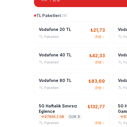
TL Paketleri
(
26
)
Vodafone 20 TL
Vod
₺
21,73
TL Paketleri
详情
TL Pa
Vodafone 40 TL
Vod
₺
42,33
TL Paketleri
详情
TL Pa
Vodafone 80 TL
Vod
₺
83,69
TL Paketleri
详情
TL Pa
5G Haftalik Sınırsız
5G H
₺
132,77
Eglence
Gam
97656.2 GB
28 天
9
TL Paketleri
详情
TL Pa