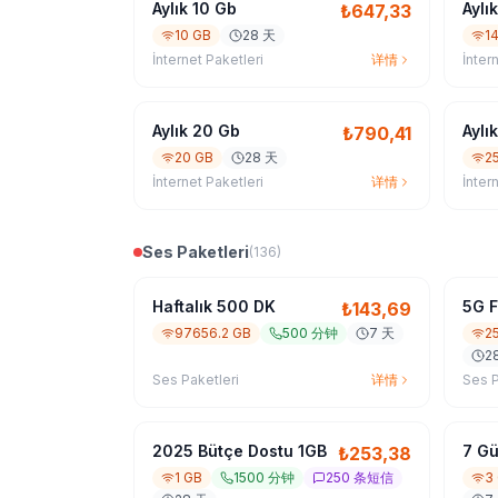
Aylık 10 Gb
Aylı
₺
647,33
10 GB
28 天
1
İnternet Paketleri
详情
İnter
Aylık 20 Gb
Aylı
₺
790,41
20 GB
28 天
2
İnternet Paketleri
详情
İnter
Ses Paketleri
(
136
)
Haftalık 500 DK
5G F
₺
143,69
97656.2 GB
500 分钟
7 天
2
2
Ses Paketleri
详情
Ses P
2025 Bütçe Dostu 1GB
7 Gü
₺
253,38
1 GB
1500 分钟
250 条短信
3