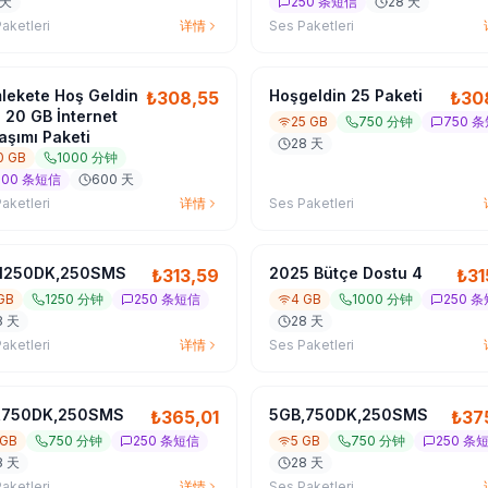
 天
250 条短信
28 天
aketleri
详情
Ses Paketleri
ekete Hoş Geldin
Hoşgeldin 25 Paketi
₺
308,55
₺
30
 20 GB İnternet
25 GB
750 分钟
750 
aşımı Paketi
28 天
0 GB
1000 分钟
000 条短信
600 天
aketleri
详情
Ses Paketleri
,1250DK,250SMS
2025 Bütçe Dostu 4
₺
313,59
₺
31
 GB
1250 分钟
250 条短信
4 GB
1000 分钟
250 
8 天
28 天
aketleri
详情
Ses Paketleri
,750DK,250SMS
5GB,750DK,250SMS
₺
365,01
₺
37
 GB
750 分钟
250 条短信
5 GB
750 分钟
250 条
8 天
28 天
aketleri
详情
Ses Paketleri