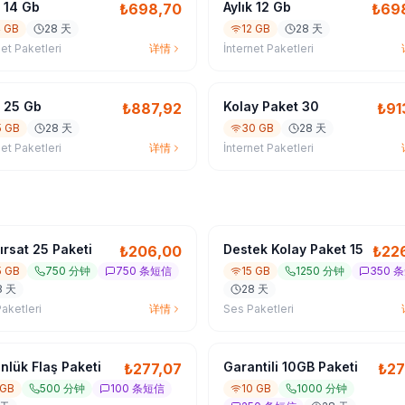
k 14 Gb
Aylık 12 Gb
₺
698,70
₺
69
4 GB
28 天
12 GB
28 天
net Paketleri
详情
İnternet Paketleri
k 25 Gb
Kolay Paket 30
₺
887,92
₺
91
5 GB
28 天
30 GB
28 天
net Paketleri
详情
İnternet Paketleri
ırsat 25 Paketi
Destek Kolay Paket 15
₺
206,00
₺
22
5 GB
750 分钟
750 条短信
15 GB
1250 分钟
350 
8 天
28 天
aketleri
详情
Ses Paketleri
nlük Flaş Paketi
Garantili 10GB Paketi
₺
277,07
₺
27
 GB
500 分钟
100 条短信
10 GB
1000 分钟