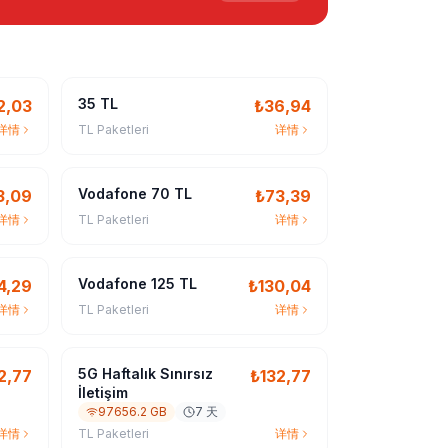
35 TL
2,03
₺
36,94
详情
TL Paketleri
详情
Vodafone 70 TL
3,09
₺
73,39
详情
TL Paketleri
详情
Vodafone 125 TL
4,29
₺
130,04
详情
TL Paketleri
详情
5G Haftalık Sınırsız
2,77
₺
132,77
İletişim
97656.2 GB
7 天
详情
TL Paketleri
详情