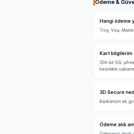
Ödeme & Güve
Hangi ödeme y
Troy, Visa, Maste
Kart bilgileri
256-bit SSL şifre
kesinlikle saklan
3D Secure ned
Bankanızın ek güv
Ödeme aldı am
Ödemeniz alındı a