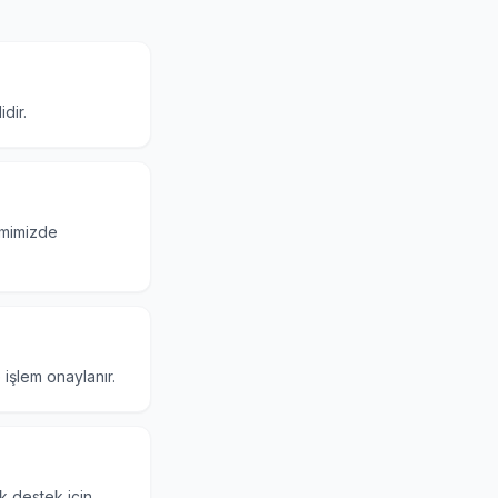
dir.
emimizde
işlem onaylanır.
k destek için