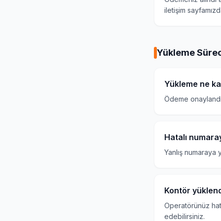
iletişim sayfamızd
Yükleme Sürec
Yükleme ne ka
Ödeme onaylandıkt
Hatalı numaray
Yanlış numaraya y
Kontör yüklend
Operatörünüz hatt
edebilirsiniz.