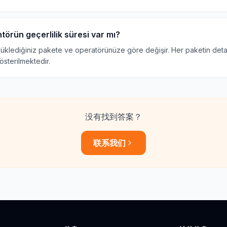
törün geçerlilik süresi var mı?
 yüklediğiniz pakete ve operatörünüze göre değişir. Her paketin det
gösterilmektedir.
没有找到答案？
联系我们