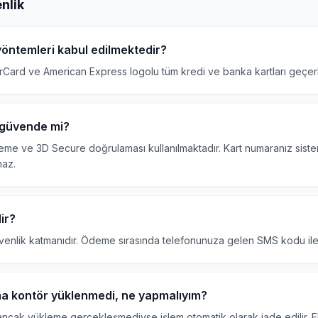
nlik
öntemleri kabul edilmektedir?
rCard ve American Express logolu tüm kredi ve banka kartları geçerli
m güvende mi?
leme ve 3D Secure doğrulaması kullanılmaktadır. Kart numaranız sist
maz.
ir?
enlik katmanıdır. Ödeme sırasında telefonunuza gelen SMS kodu ile 
a kontör yüklenmedi, ne yapmalıyım?
ncak yükleme gerçekleşmediyse işlem otomatik olarak iade edilir. E