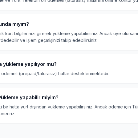
e ve Türk Telekom ön ödemeli (faturasız) hatlarına online kontör yük
unda mıyım?
rak kart bilgilerinizi girerek yükleme yapabilirsiniz. Ancak üye olursan
dedebilir ve işlem geçmişinizi takip edebilirsiniz.
ra yükleme yapılıyor mu?
n ödemeli (prepaid/faturasız) hatlar desteklenmektedir.
yükleme yapabilir miyim?
i bir hatta yurt dışından yükleme yapabilirsiniz. Ancak ödeme için Tü
öneririz.