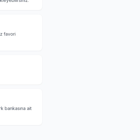
leyebilirsiniz.
ız favori
rk bankasına ait