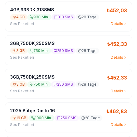
4GB,938DK,313SMS
₺
452,03
4 GB
938 Min.
313 SMS
28 Tage
Ses Paketleri
Details
3GB,750DK,250SMS
₺
452,33
3 GB
750 Min.
250 SMS
28 Tage
Ses Paketleri
Details
3GB,750DK,250SMS
₺
452,33
3 GB
750 Min.
250 SMS
28 Tage
Ses Paketleri
Details
2025 Bütçe Dostu 16
₺
462,83
16 GB
1000 Min.
250 SMS
28 Tage
Ses Paketleri
Details