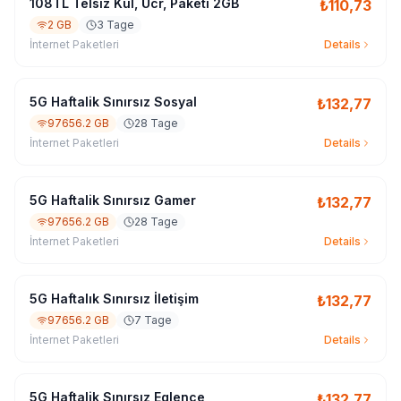
108TL Telsiz Kul, Ücr, Paketi 2GB
₺
110,73
2 GB
3 Tage
İnternet Paketleri
Details
5G Haftalik Sınırsız Sosyal
₺
132,77
97656.2 GB
28 Tage
İnternet Paketleri
Details
5G Haftalik Sınırsız Gamer
₺
132,77
97656.2 GB
28 Tage
İnternet Paketleri
Details
5G Haftalık Sınırsız İletişim
₺
132,77
97656.2 GB
7 Tage
İnternet Paketleri
Details
5G Haftalik Sınırsız Eglence
₺
132,77