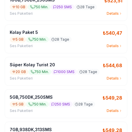
₺
523,51
10 GB
750 Min.
250 SMS
28 Tage
Ses Paketleri
Details
Kolay Paket 5
₺
540,47
5 GB
750 Min.
28 Tage
Ses Paketleri
Details
Süper Kolay Turist 20
₺
544,68
20 GB
750 Min.
1000 SMS
28 Tage
Ses Paketleri
Details
5GB,750DK,250SMS
₺
549,28
5 GB
750 Min.
250 SMS
28 Tage
Ses Paketleri
Details
7GB,938DK,313SMS
₺
549,28