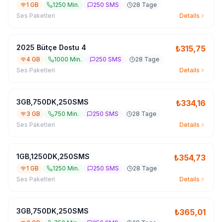
1 GB
1250 Min.
250 SMS
28 Tage
Ses Paketleri
Details
2025 Bütçe Dostu 4
₺
315,75
4 GB
1000 Min.
250 SMS
28 Tage
Ses Paketleri
Details
3GB,750DK,250SMS
₺
334,16
3 GB
750 Min.
250 SMS
28 Tage
Ses Paketleri
Details
1GB,1250DK,250SMS
₺
354,73
1 GB
1250 Min.
250 SMS
28 Tage
Ses Paketleri
Details
3GB,750DK,250SMS
₺
365,01