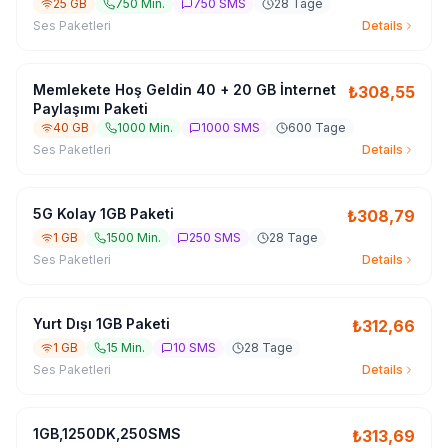
25 GB
750 Min.
750 SMS
28 Tage
Ses Paketleri
Details
Memlekete Hoş Geldin 40 + 20 GB İnternet
₺
308,55
Paylaşımı Paketi
40 GB
1000 Min.
1000 SMS
600 Tage
Ses Paketleri
Details
5G Kolay 1GB Paketi
₺
308,79
1 GB
1500 Min.
250 SMS
28 Tage
Ses Paketleri
Details
Yurt Dışı 1GB Paketi
₺
312,66
1 GB
15 Min.
10 SMS
28 Tage
Ses Paketleri
Details
1GB,1250DK,250SMS
₺
313,69