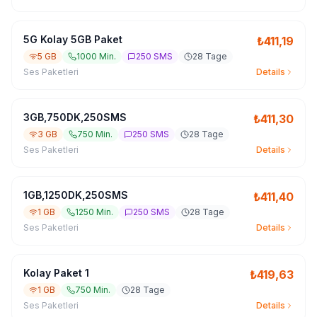
5G Kolay 5GB Paket
₺
411,19
5 GB
1000 Min.
250 SMS
28 Tage
Ses Paketleri
Details
3GB,750DK,250SMS
₺
411,30
3 GB
750 Min.
250 SMS
28 Tage
Ses Paketleri
Details
1GB,1250DK,250SMS
₺
411,40
1 GB
1250 Min.
250 SMS
28 Tage
Ses Paketleri
Details
Kolay Paket 1
₺
419,63
1 GB
750 Min.
28 Tage
Ses Paketleri
Details