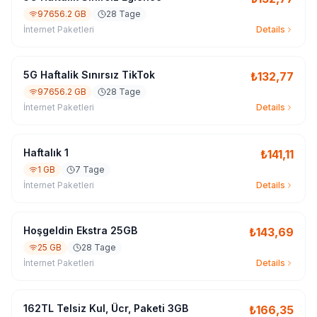
97656.2 GB
28 Tage
İnternet Paketleri
Details
5G Haftalik Sınırsız TikTok
₺
132,77
97656.2 GB
28 Tage
İnternet Paketleri
Details
Haftalık 1
₺
141,11
1 GB
7 Tage
İnternet Paketleri
Details
Hoşgeldin Ekstra 25GB
₺
143,69
25 GB
28 Tage
İnternet Paketleri
Details
162TL Telsiz Kul, Ücr, Paketi 3GB
₺
166,35