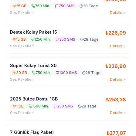
25 GB
750 Min.
750 SMS
28 Tage
Ses Paketleri
Details
Destek Kolay Paket 15
₺
226,09
15 GB
1250 Min.
350 SMS
28 Tage
Ses Paketleri
Details
Süper Kolay Turist 30
₺
236,90
30 GB
750 Min.
1000 SMS
28 Tage
Ses Paketleri
Details
2025 Bütçe Dostu 1GB
₺
253,38
1 GB
1500 Min.
250 SMS
28 Tage
Ses Paketleri
Details
7 Günlük Flaş Paketi
₺
277,07