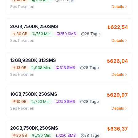
Ses Paketleri
Details
30GB,750DK,250SMS
₺
622,54
30 GB
750 Min.
250 SMS
28 Tage
Ses Paketleri
Details
13GB,938DK,313SMS
₺
626,04
13 GB
938 Min.
313 SMS
28 Tage
Ses Paketleri
Details
10GB,750DK,250SMS
₺
629,97
10 GB
750 Min.
250 SMS
28 Tage
Ses Paketleri
Details
20GB,750DK,250SMS
₺
636,37
20 GB
750 Min.
250 SMS
28 Tage