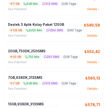
7 GB
938 Min.
313 SMS
28 Tage
Ses Paketleri
Details
Destek 3 Aylık Kolay Paket 125GB
₺
549,59
125 GB
6250 Min.
1250 SMS
90 Tage
Ses Paketleri
Details
20GB,750DK,250SMS
₺
552,42
20 GB
750 Min.
250 SMS
28 Tage
Ses Paketleri
Details
7GB,938DK,313SMS
₺
565,13
7 GB
938 Min.
313 SMS
28 Tage
Ses Paketleri
Details
13GB,938DK,313SMS
₺
578,71