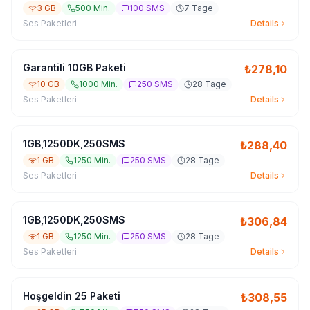
3 GB
500 Min.
100 SMS
7 Tage
Ses Paketleri
Details
Garantili 10GB Paketi
₺
278,10
10 GB
1000 Min.
250 SMS
28 Tage
Ses Paketleri
Details
1GB,1250DK,250SMS
₺
288,40
1 GB
1250 Min.
250 SMS
28 Tage
Ses Paketleri
Details
1GB,1250DK,250SMS
₺
306,84
1 GB
1250 Min.
250 SMS
28 Tage
Ses Paketleri
Details
Hoşgeldin 25 Paketi
₺
308,55