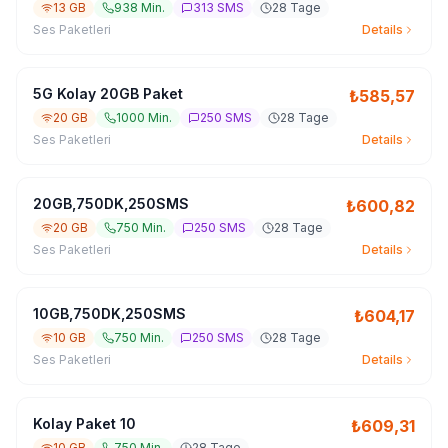
13 GB
938 Min.
313 SMS
28 Tage
Ses Paketleri
Details
5G Kolay 20GB Paket
₺
585,57
20 GB
1000 Min.
250 SMS
28 Tage
Ses Paketleri
Details
20GB,750DK,250SMS
₺
600,82
20 GB
750 Min.
250 SMS
28 Tage
Ses Paketleri
Details
10GB,750DK,250SMS
₺
604,17
10 GB
750 Min.
250 SMS
28 Tage
Ses Paketleri
Details
Kolay Paket 10
₺
609,31
10 GB
750 Min.
28 Tage