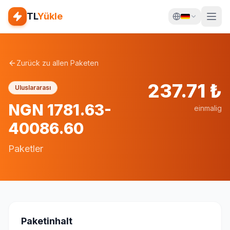
TL
Yükle
Zurück zu allen Paketen
237.71
₺
Uluslararası
NGN 1781.63-
einmalig
40086.60
Paketler
Paketinhalt