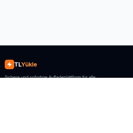
TL
Yükle
Sichere und sofortige Aufladeplattform für alle
Mobilfunkanbieter in der Türkei.
SSL-verschlüsselt
3D Secure
24/7 Service
Schnellzugriff
Aufladen
Wie funktioniert es?