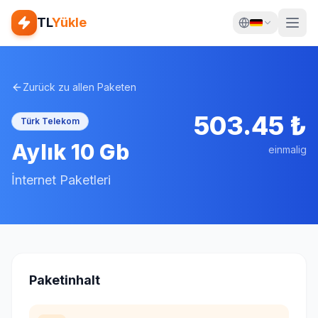
TL
Yükle
Zurück zu allen Paketen
503.45
₺
Türk Telekom
Aylık 10 Gb
einmalig
İnternet Paketleri
Paketinhalt