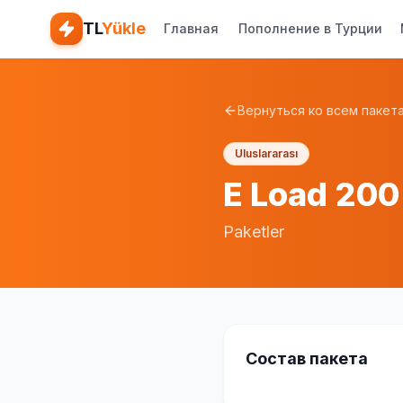
TL
Yükle
Главная
Пополнение в Турции
Вернуться ко всем пакет
Uluslararası
E Load 200
Paketler
Состав пакета