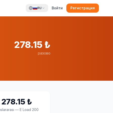
Войти
Регистрация
RU
278.15
₺
разово
278.15
₺
slararası
—
E Load 200