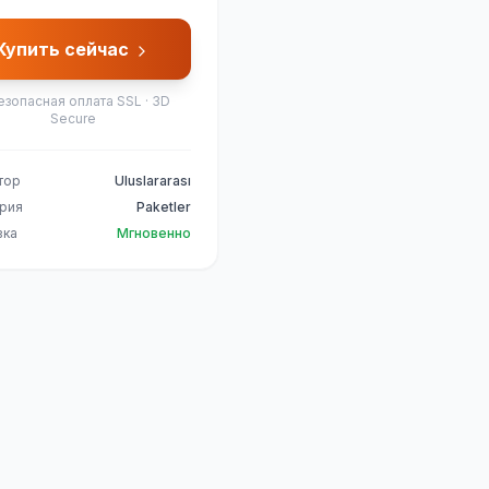
Купить сейчас
езопасная оплата SSL · 3D
Secure
тор
Uluslararası
ория
Paketler
вка
Мгновенно