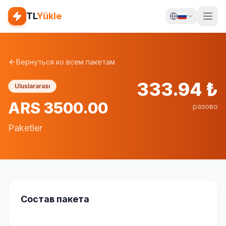
TL
Yükle
Вернуться ко всем пакетам
333.94
₺
Uluslararası
ARS 3500.00
разово
Paketler
Состав пакета