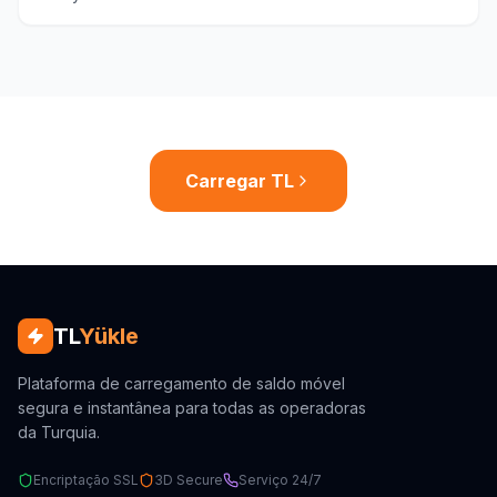
Carregar TL
TL
Yükle
Plataforma de carregamento de saldo móvel
segura e instantânea para todas as operadoras
da Turquia.
Encriptação SSL
3D Secure
Serviço 24/7