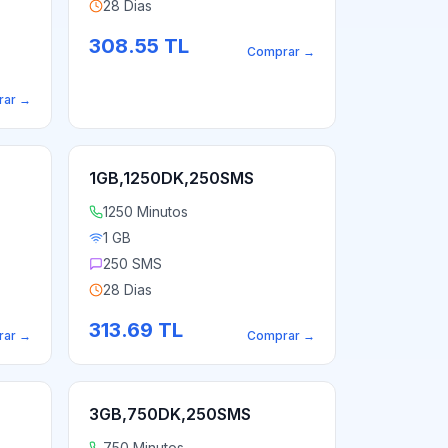
28 Dias
308.55
TL
Comprar
→
rar
→
1GB,1250DK,250SMS
1250 Minutos
1 GB
250 SMS
28 Dias
313.69
TL
rar
→
Comprar
→
3GB,750DK,250SMS
750 Minutos