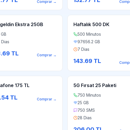
.77
TL
132.77
TL
Comprar
→
Comp
geldin Ekstra 25GB
Haftalık 500 DK
 GB
500 Minutos
 Dias
97656.2 GB
7 Dias
3.69
TL
Comprar
→
143.69
TL
Comp
afone 175 TL
5G Fırsat 25 Paketi
750 Minutos
.54
TL
Comprar
→
25 GB
750 SMS
28 Dias
206.00
TL