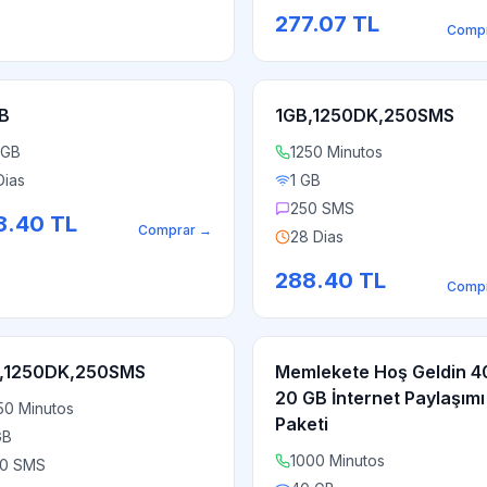
277.07
TL
Comp
B
1GB,1250DK,250SMS
 GB
1250 Minutos
Dias
1 GB
250 SMS
8.40
TL
Comprar
→
28 Dias
288.40
TL
Comp
,1250DK,250SMS
Memlekete Hoş Geldin 4
20 GB İnternet Paylaşımı
50 Minutos
Paketi
GB
1000 Minutos
0 SMS