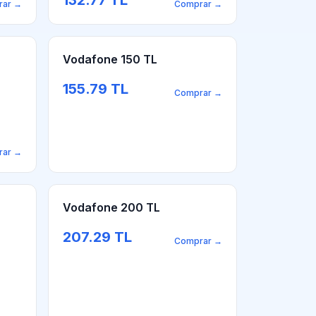
132.77
TL
rar
→
Comprar
→
Vodafone 150 TL
155.79
TL
Comprar
→
rar
→
Vodafone 200 TL
207.29
TL
Comprar
→