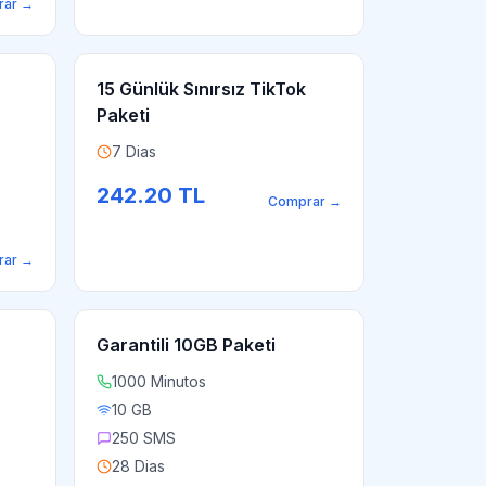
rar
→
15 Günlük Sınırsız TikTok
Paketi
7 Dias
242.20
TL
Comprar
→
rar
→
Garantili 10GB Paketi
1000 Minutos
10 GB
250 SMS
28 Dias