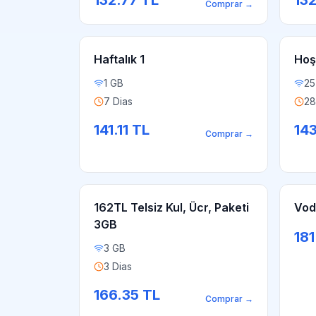
132.77
TL
132
Comprar
→
Haftalık 1
Hoş
1 GB
25
7 Dias
28
141.11
TL
14
Comprar
→
162TL Telsiz Kul, Ücr, Paketi
Vod
3GB
181
3 GB
3 Dias
166.35
TL
Comprar
→