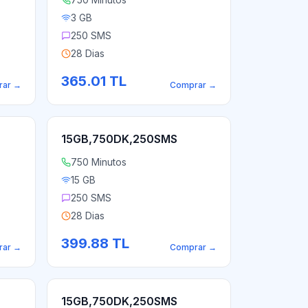
3 GB
250 SMS
28 Dias
365.01
TL
rar
→
Comprar
→
15GB,750DK,250SMS
750 Minutos
15 GB
250 SMS
28 Dias
399.88
TL
rar
→
Comprar
→
15GB,750DK,250SMS