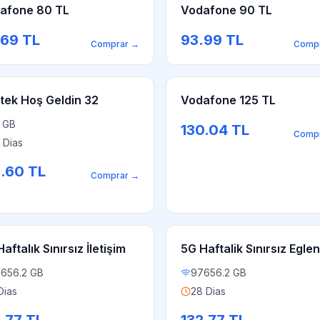
afone 80 TL
Vodafone 90 TL
.69
TL
93.99
TL
Comprar
→
Comp
tek Hoş Geldin 32
Vodafone 125 TL
 GB
130.04
TL
Comp
 Dias
3.60
TL
Comprar
→
aftalık Sınırsız İletişim
5G Haftalik Sınırsız Egle
656.2 GB
97656.2 GB
Dias
28 Dias