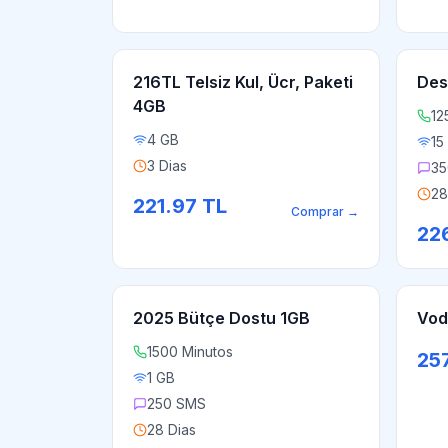
216TL Telsiz Kul, Ücr, Paketi
Des
4GB
12
4 GB
15
3 Dias
35
28
221.97
TL
Comprar
→
22
2025 Bütçe Dostu 1GB
Vod
1500 Minutos
25
1 GB
250 SMS
28 Dias