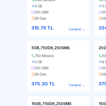
4 GB
3 
250 SMS
25
28 Dias
28
315.75
TL
334
Comprar
→
5GB,750DK,250SMS
202
750 Minutos
10
5 GB
8 
250 SMS
25
28 Dias
28
375.30
TL
37
Comprar
→
15GB,750DK,250SMS
15G