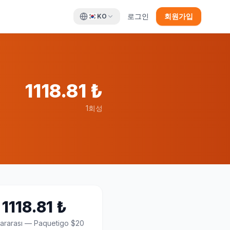
로그인
회원가입
KO
1118.81
₺
1회성
1118.81
₺
lararası
—
Paquetigo $20