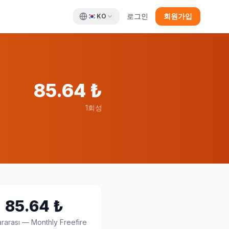
로그인
회원가입
KO
85.64
₺
1회성
85.64
₺
ararası
—
Monthly Freefire