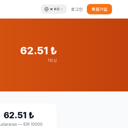
로그인
회원가입
KO
62.51
₺
1회성
62.51
₺
uslararası
—
IDR 10000