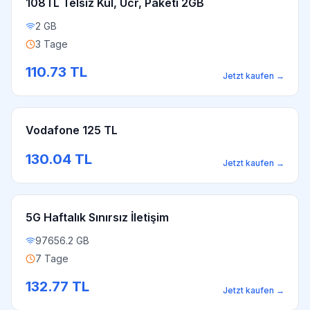
108TL Telsiz Kul, Ücr, Paketi 2GB
2 GB
3 Tage
110.73
TL
Jetzt kaufen
→
Vodafone 125 TL
130.04
TL
Jetzt kaufen
→
5G Haftalık Sınırsız İletişim
97656.2 GB
7 Tage
132.77
TL
Jetzt kaufen
→