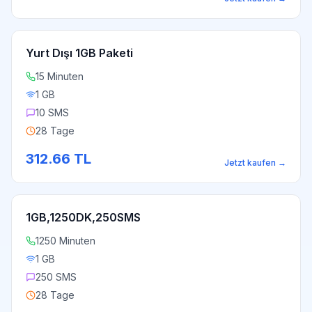
Yurt Dışı 1GB Paketi
15 Minuten
1 GB
10 SMS
28 Tage
312.66
TL
Jetzt kaufen
→
1GB,1250DK,250SMS
1250 Minuten
1 GB
250 SMS
28 Tage