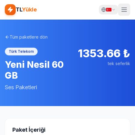
TL
Yükle
Tüm paketlere dön
1353.66
₺
Türk Telekom
Yeni Nesil 60
tek seferlik
GB
Ses Paketleri
Paket İçeriği