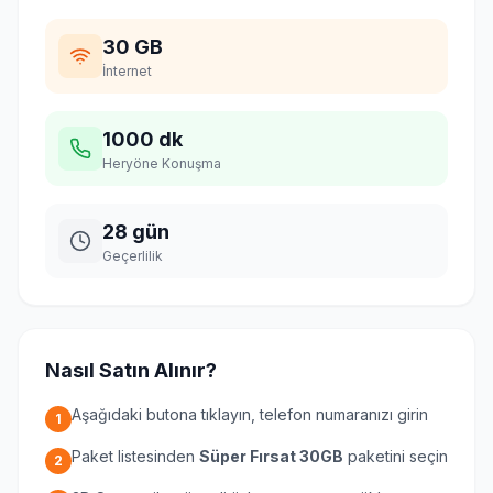
30 GB
İnternet
1000 dk
Heryöne Konuşma
28 gün
Geçerlilik
Nasıl Satın Alınır?
Aşağıdaki butona tıklayın, telefon numaranızı girin
1
Paket listesinden
Süper Fırsat 30GB
paketini seçin
2