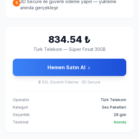
3D Secure ile güvenli ödeme yapın — yükleme
3
anında gerçekleşir
834.54
₺
Türk Telekom
—
Süper Fırsat 30GB
Hemen Satın Al
🔒
SSL Güvenli Ödeme · 3D Secure
Operatör
Türk Telekom
Kategori
Ses Paketleri
Geçerlilik
28 gün
Teslimat
Anında