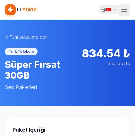
TL
Yükle
Tüm paketlere dön
834.54
₺
Türk Telekom
Süper Fırsat
tek seferlik
30GB
Ses Paketleri
Paket İçeriği