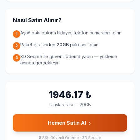
Nasıl Satın Alınır?
Aşağıdaki butona tıklayın, telefon numaranızı girin
1
Paket listesinden
20GB
paketini seçin
2
3D Secure ile güvenli ödeme yapın — yükleme
3
anında gerçekleşir
1946.17
₺
Uluslararası
—
20GB
Hemen Satın Al
🔒
SSL Güvenli Ödeme · 3D Secure