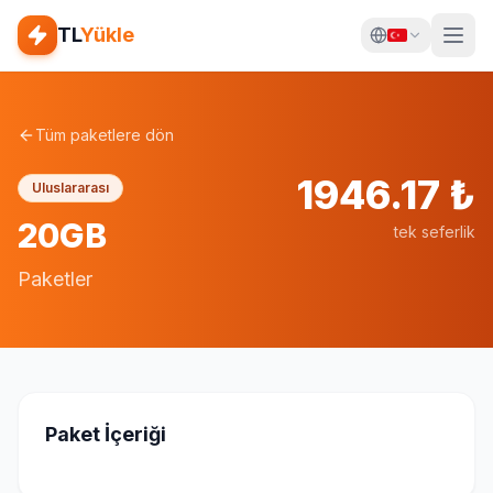
TL
Yükle
Tüm paketlere dön
1946.17
₺
Uluslararası
20GB
tek seferlik
Paketler
Paket İçeriği