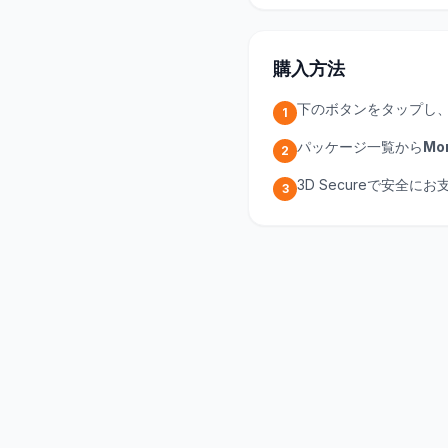
購入方法
下のボタンをタップし
1
パッケージ一覧から
Mon
2
3D Secureで安全
3