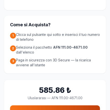
Come si Acquista?
Clicca sul pulsante qui sotto e inserisci il tuo numero
1
di telefono
Seleziona il pacchetto
AFN 111.00-4671.00
2
dall'elenco
Paga in sicurezza con 3D Secure — la ricarica
3
avviene all'istante
585.86
₺
Uluslararası
—
AFN 111.00-4671.00