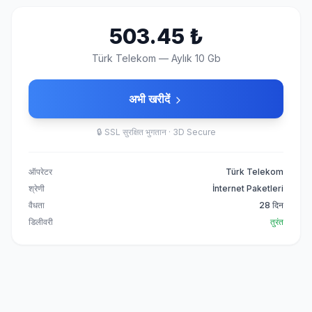
503.45
₺
Türk Telekom
—
Aylık 10 Gb
अभी खरीदें
🔒
SSL सुरक्षित भुगतान · 3D Secure
ऑपरेटर
Türk Telekom
श्रेणी
İnternet Paketleri
वैधता
28 दिन
डिलीवरी
तुरंत