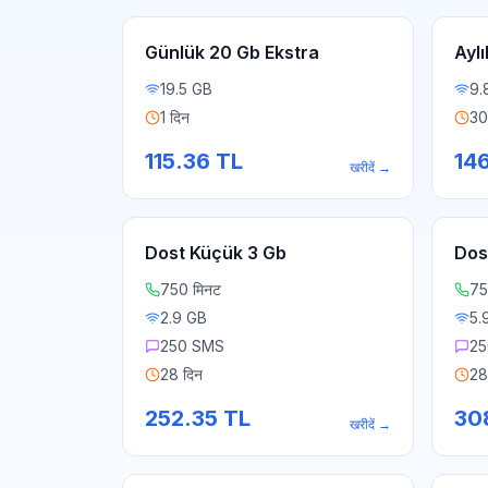
Günlük 20 Gb Ekstra
Aylı
19.5 GB
9.
1 दिन
30
115.36
TL
14
खरीदें
→
Dost Küçük 3 Gb
Dos
750 मिनट
75
2.9 GB
5.
250 SMS
25
28 दिन
28
252.35
TL
30
खरीदें
→