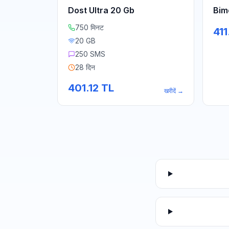
Dost Ultra 20 Gb
Bim
750 मिनट
411
20 GB
250 SMS
28 दिन
401.12
TL
खरीदें
→