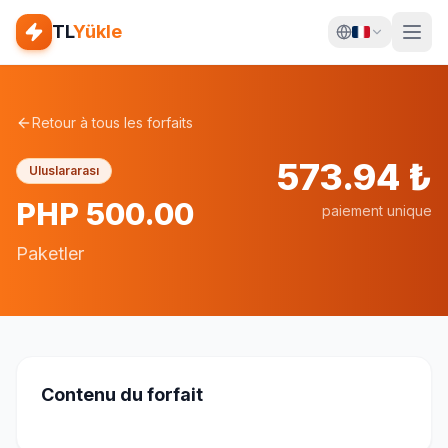
TL
Yükle
Retour à tous les forfaits
573.94
₺
Uluslararası
PHP 500.00
paiement unique
Paketler
Contenu du forfait