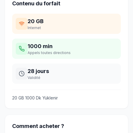
Contenu du forfait
20 GB
Internet
1000 min
Appels toutes directions
28 jours
Validité
20 GB 1000 Dk Yüklenir
Comment acheter ?