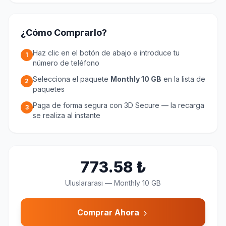
¿Cómo Comprarlo?
Haz clic en el botón de abajo e introduce tu
1
número de teléfono
Selecciona el paquete
Monthly 10 GB
en la lista de
2
paquetes
Paga de forma segura con 3D Secure — la recarga
3
se realiza al instante
773.58
₺
Uluslararası
—
Monthly 10 GB
Comprar Ahora