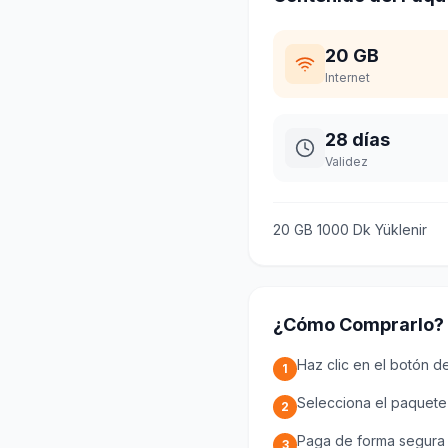
20 GB
Internet
28 días
Validez
20 GB 1000 Dk Yüklenir
¿Cómo Comprarlo?
Haz clic en el botón d
1
Selecciona el paquet
2
Paga de forma segura c
3