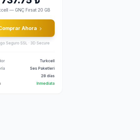
737.75
₺
cell
—
GNÇ Fırsat 20 GB
Comprar Ahora
go Seguro SSL · 3D Secure
dor
Turkcell
ría
Ses Paketleri
z
28 días
a
Inmediata