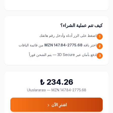
كيف تتم عملية الشراء؟
اضغط على الزر أدناه وأدخل رقم هاتفك
1
اختر باقة
MZN 147.84-2775.68
من قائمة الباقات
2
ادفع بأمان عبر 3D Secure — يتم الشحن فوراً
3
₺
234.26
Uluslararası
—
MZN 147.84-2775.68
اشترِ الآن