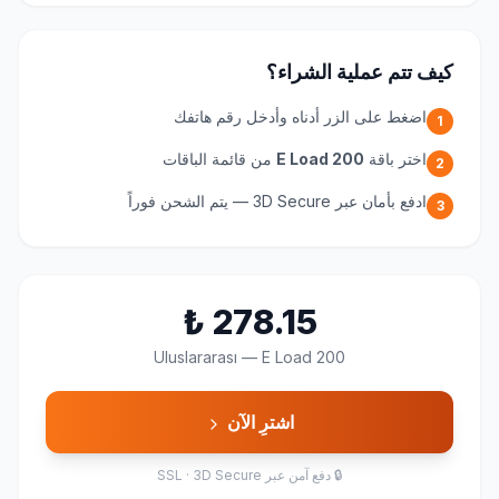
كيف تتم عملية الشراء؟
اضغط على الزر أدناه وأدخل رقم هاتفك
1
اختر باقة
E Load 200
من قائمة الباقات
2
ادفع بأمان عبر 3D Secure — يتم الشحن فوراً
3
₺
278.15
Uluslararası
—
E Load 200
اشترِ الآن
🔒
دفع آمن عبر SSL · 3D Secure