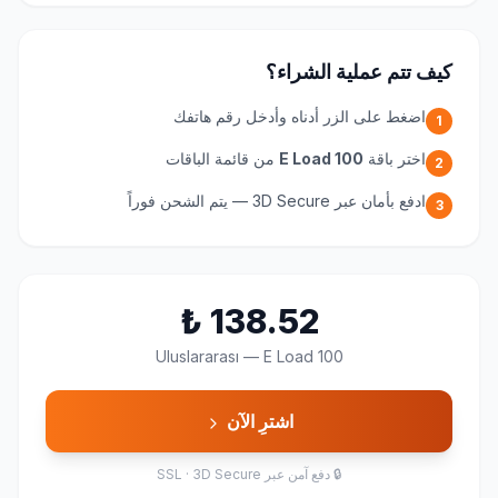
كيف تتم عملية الشراء؟
اضغط على الزر أدناه وأدخل رقم هاتفك
1
اختر باقة
E Load 100
من قائمة الباقات
2
ادفع بأمان عبر 3D Secure — يتم الشحن فوراً
3
₺
138.52
Uluslararası
—
E Load 100
اشترِ الآن
🔒
دفع آمن عبر SSL · 3D Secure