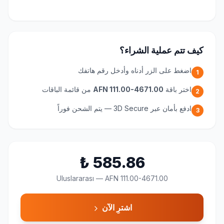
كيف تتم عملية الشراء؟
اضغط على الزر أدناه وأدخل رقم هاتفك
1
اختر باقة
AFN 111.00-4671.00
من قائمة الباقات
2
ادفع بأمان عبر 3D Secure — يتم الشحن فوراً
3
₺
585.86
Uluslararası
—
AFN 111.00-4671.00
اشترِ الآن